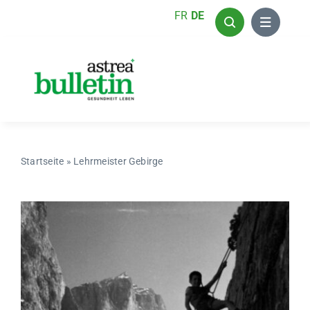
Zum
FR
DE
Inhalt
springen
Startseite
»
Lehrmeister Gebirge