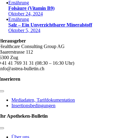
Ernährung
Folsäure (Vitamin B9)
Oktober 24, 2024
Ernährung
Salz – Ein Unverzichtbarer Mineralstoff
Oktober 5, 2024
Herausgeber
Healthcare Consulting Group AG
Baarerstrasse 112
6300 Zug
+41 41 769 31 31 (08:30 – 16:30 Uhr)
info@astrea-bulletin.ch
Inserieren
Toggle
Navigation
Mediadaten, Tarifdokumentation
Insertionsbedingungen
Ihr Apotheken-Bulletin
Toggle
Navigation
Über uns