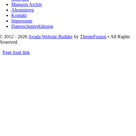
Magazin Archiv
Abonnieren
Kontakt
Impressum
Datenschutzerklärung
© 2012 - 2026
Avada Website Builder
by
ThemeFusion
• All Rights
Reserved.
Page load link
Nach
oben