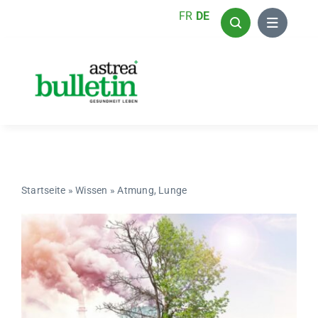
Zum
FR
DE
Inhalt
springen
Startseite
»
Wissen
»
Atmung, Lunge