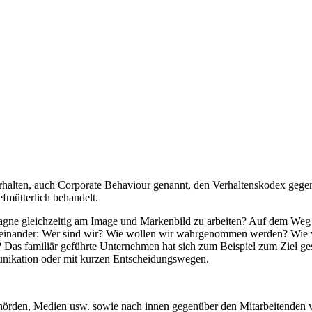
erhalten, auch Corporate Behaviour genannt, den Verhaltenskodex gege
efmütterlich behandelt.
 gleichzeitig am Image und Markenbild zu arbeiten? Auf dem Weg zu 
einander: Wer sind wir? Wie wollen wir wahrgenommen werden? Wie ve
Das familiär geführte Unternehmen hat sich zum Beispiel zum Ziel gese
munikation oder mit kurzen Entscheidungswegen.
den, Medien usw. sowie nach innen gegenüber den Mitarbeitenden verhä