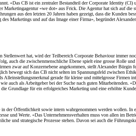
 «Das CB ist ein zentraler Bestandteil der Corporate Identity (CI) und
r Marketingagentur «we dot» aus Frick. Die Agentur hat sich auf die s
fahrungen aus den letzten 20 Jahren haben gezeigt, dass die Kunden bes
g des Marketings und auf das Image einer Firma», begründet Alexander 
 Stellenwert hat, wird der Teilbereich Corporate Behaviour immer noch 
folg, auch die zwischenmenschliche Ebene spielt eine grosse Rolle un
Firmen zwar auf Konzernebene angekommen, stellt Alexander Bürgin fes
glich bewegt sich das CB nicht selten im Spannungsfeld zwischen Ethi
s Alleinstellungsmerkmal gerade für kleine und mittelgrosse Firmen in
 wie auch als Arbeitgeber bei der Suche nach guten Mitarbeitenden. «D
die Grundlage für ein erfolgreiches Marketing und eine erhöhte Kund
n der Öffentlichkeit sowie intern wahrgenommen werden wollen. In e
zesse und Werte. «Das Unternehmensverhalten muss von allen im Betri
iche und strategische Prozesse stehen. Davon sei auch die Führungsku