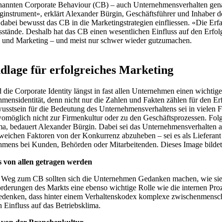
annten Corporate Behaviour (CB) – auch Unternehmensverhalten genannt.
ginstrument», erklärt Alexander Bürgin, Geschäftsführer und Inhaber de
t dabei bewusst das CB in die Marketingstrategien einfliessen. «Die Er
sstände. Deshalb hat das CB einen wesentlichen Einfluss auf den Erfol
und Marketing – und meist nur schwer wieder gutzumachen.
lage für erfolgreiches Marketing
die Corporate Identity längst in fast allen Unternehmen einen wichtigen
mensidentität, denn nicht nur die Zahlen und Fakten zählen für den Er
sstsein für die Bedeutung des Unternehmensverhaltens sei in vielen 
omöglich nicht zur Firmenkultur oder zu den Geschäftsprozessen. Fol
a, bedauert Alexander Bürgin. Dabei sei das Unternehmensverhalten al
weichen Faktoren von der Konkurrenz abzuheben – sei es als Lieferant
mens bei Kunden, Behörden oder Mitarbeitenden. Dieses Image bildet 
 von allen getragen werden
Weg zum CB sollten sich die Unternehmen Gedanken machen, wie sie i
rderungen des Markts eine ebenso wichtige Rolle wie die internen Pro
bedenken, dass hinter einem Verhaltenskodex komplexe zwischenmenschl
 Einfluss auf das Betriebsklima.