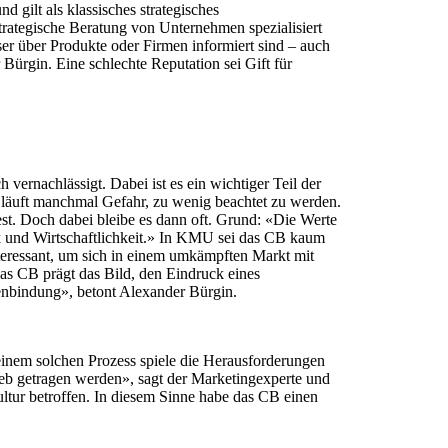
 gilt als klassisches strategisches
trategische Beratung von Unternehmen spezialisiert
ser über Produkte oder Firmen informiert sind – auch
Bürgin. Eine schlechte Reputation sei Gift für
vernachlässigt. Dabei ist es ein wichtiger Teil der
d läuft manchmal Gefahr, zu wenig beachtet zu werden.
t. Doch dabei bleibe es dann oft. Grund: «Die Werte
k und Wirtschaftlichkeit.» In KMU sei das CB kaum
teressant, um sich in einem umkämpften Markt mit
as CB prägt das Bild, den Eindruck eines
enbindung», betont Alexander Bürgin.
inem solchen Prozess spiele die Herausforderungen
eb getragen werden», sagt der Marketingexperte und
ltur betroffen. In diesem Sinne habe das CB einen