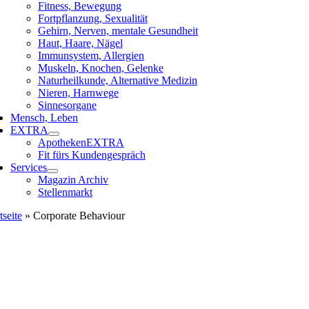
Fitness, Bewegung
Fortpflanzung, Sexualität
Gehirn, Nerven, mentale Gesundheit
Haut, Haare, Nägel
Immunsystem, Allergien
Muskeln, Knochen, Gelenke
Naturheilkunde, Alternative Medizin
Nieren, Harnwege
Sinnesorgane
Mensch, Leben
EXTRA
ApothekenEXTRA
Fit fürs Kundengespräch
Services
Magazin Archiv
Stellenmarkt
tseite
»
Corporate Behaviour