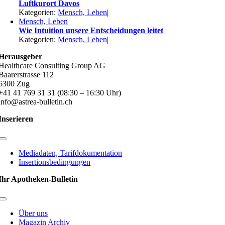
Luftkurort Davos
Kategorien:
Mensch, Leben
|
Mensch, Leben
Wie Intuition unsere Entscheidungen leitet
Kategorien:
Mensch, Leben
|
Herausgeber
Healthcare Consulting Group AG
Baarerstrasse 112
6300 Zug
+41 41 769 31 31 (08:30 – 16:30 Uhr)
info@astrea-bulletin.ch
Inserieren
Toggle
Navigation
Mediadaten, Tarifdokumentation
Insertionsbedingungen
Ihr Apotheken-Bulletin
Toggle
Navigation
Über uns
Magazin Archiv