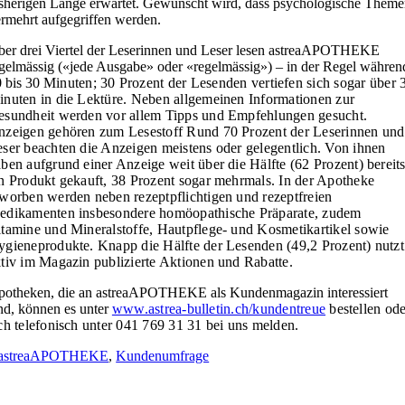
sherigen Länge erwartet. Gewünscht wird, dass psychologische Them
rmehrt aufgegriffen werden.
er drei Viertel der Leserinnen und Leser lesen astreaAPOTHEKE
gelmässig («jede Ausgabe» oder «regelmässig») – in der Regel währen
 bis 30
Minuten; 30 Prozent der Lesenden vertiefen sich
sogar über 
nuten in die Lektüre. Neben allgemeinen Informationen zur
esundheit werden vor
allem Tipps und Empfehlungen gesucht.
nzeigen gehören zum Lesestoff
Rund 70 Prozent der Leserinnen und
ser beachten die Anzeigen meistens oder gelegentlich. Von ihnen
ben aufgrund einer Anzeige weit über die Hälfte
(62 Prozent) bereit
n Produkt gekauft, 38 Prozent sogar mehrmals. In der Apotheke
worben werden neben rezeptpflichtigen und rezeptfreien
edikamenten insbesondere homöopathische Präparate, zudem
tamine und Mineralstoffe, Hautpflege- und Kosmetikartikel sowie
gieneprodukte. Knapp die Hälfte der Lesenden (49,2 Prozent) nutzt
ktiv im Magazin
publizierte Aktionen und Rabatte.
otheken, die an astreaAPOTHEKE als Kundenmagazin interessiert
nd, können es unter
www.astrea-bulletin.ch/kundentreue
bestellen ode
ch telefonisch unter 041 769 31 31 bei uns melden.
astreaAPOTHEKE
,
Kundenumfrage