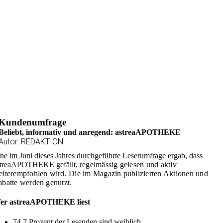
Kundenumfrage
Beliebt, informativ und anregend: astreaAPOTHEKE
Autor: REDAKTION
ne im Juni dieses Jahres durchgeführte Leserumfrage ergab, dass
streaAPOTHEKE gefällt,
regelmässig gelesen und aktiv
iterempfohlen wird. Die im Magazin publizierten Aktionen und
batte werden genutzt.
er astreaAPOTHEKE liest
74,7 Prozent der Lesenden sind weiblich.