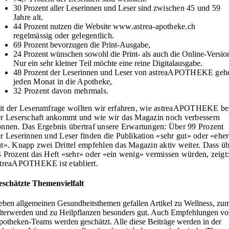
30 Prozent aller Leserinnen und Leser sind
zwischen 45 und 59
Jahre alt.
44 Prozent nutzen die Website
www.astrea-apotheke.ch
regelmässig oder
gelegentlich.
69 Prozent bevorzugen die Print-Ausgabe,
24 Prozent wünschen sowohl die Print- als auch die Online-Versio
Nur ein sehr kleiner Teil möchte eine reine Digitalausgabe.
48 Prozent der Leserinnen und Leser von
astreaAPOTHEKE geh
jeden Monat in die
Apotheke,
32 Prozent davon mehrmals.
t der Leserumfrage wollten wir erfahren, wie
astreaAPOTHEKE be
r Leserschaft ankommt und wie wir das Magazin noch verbessern
nnen. Das Ergebnis übertraf unsere Erwartungen: Über 99 Prozent
r Leserinnen und Leser finden die Publikation «sehr gut» oder «eher
t». Knapp zwei Drittel empfehlen das Magazin aktiv weiter. Dass ü
 Prozent das Heft «sehr» oder «ein wenig» vermissen würden, zeigt
streaAPOTHEKE ist etabliert.
eschätzte Themenvielfalt
ben allgemeinen Gesundheitsthemen gefallen Artikel zu Wellness, zu
terwerden und zu Heilpflanzen besonders gut. Auch Empfehlungen vo
otheken-Teams werden geschätzt. Alle diese Beiträge werden in der