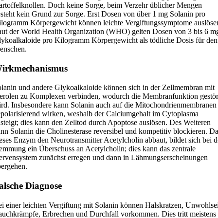
rtoffelknollen. Doch keine Sorge, beim Verzehr üblicher Mengen
steht kein Grund zur Sorge. Erst Dosen von über 1 mg Solanin pro
logramm Körpergewicht können leichte Vergiftungssymptome auslöse
ut der World Health Organization (WHO) gelten Dosen von 3 bis 6 m
ykoalkaloide pro Kilogramm Körpergewicht als tödliche Dosis für den
enschen.
irkmechanismus
lanin und andere Glykoalkaloide können sich in der Zellmembran mit
erolen zu Komplexen verbinden, wodurch die Membranfunktion gestör
rd. Insbesondere kann Solanin auch auf die Mitochondrienmembranen
polarisierend wirken, weshalb der Calciumgehalt im Cytoplasma
steigt; dies kann den Zelltod durch Apoptose auslösen. Des Weiteren
nn Solanin die Cholinesterase reversibel und kompetitiv blockieren. D
eses Enzym den Neurotransmitter Acetylcholin abbaut, bildet sich bei d
mmung ein Überschuss an Acetylcholin; dies kann das zentrale
rvensystem zunächst erregen und dann in Lähmungserscheinungen
ergehen.
alsche Diagnose
i einer leichten Vergiftung mit Solanin können Halskratzen, Unwohlse
uchkrämpfe, Erbrechen und Durchfall vorkommen. Dies tritt meistens