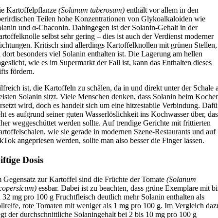
e Kartoffelpflanze
(Solanum tuberosum)
enthält vor allem in den
erirdischen Teilen hohe Konzentrationen von Glykoalkaloiden wie
lanin und α-Chaconin. Dahingegen ist der Solanin-Gehalt in der
rtoffelknolle selbst sehr gering – dies ist auch der Verdienst moderner
chtungen. Kritisch sind allerdings Kartoffelknollen mit grünen Stellen,
 dort besonders viel Solanin enthalten ist. Die Lagerung am hellen
geslicht, wie es im Supermarkt der Fall ist, kann das Enthalten dieses
fts fördern.
lfreich ist, die Kartoffeln zu schälen, da in und direkt unter der Schale
isten Solanin sitzt. Viele Menschen denken, dass Solanin beim Koche
rsetzt wird, doch es handelt sich um eine hitzestabile Verbindung. Dafü
ht es aufgrund seiner guten Wasserlöslichkeit ins Kochwasser über, das
her weggeschüttet werden sollte. Auf trendige Gerichte mit frittierten
rtoffelschalen, wie sie gerade in modernen Szene-Restaurants und auf
kTok angepriesen werden, sollte man also besser die Finger lassen.
iftige Dosis
 Gegensatz zur Kartoffel sind die Früchte der Tomate
(Solanum
ycopersicum)
essbar. Dabei ist zu beachten, dass grüne Exemplare mit bi
 32 mg pro 100 g Fruchtfleisch deutlich mehr Solanin enthalten als
llreife, rote Tomaten mit weniger als 1 mg pro 100 g. Im Vergleich daz
egt der durchschnittliche Solaningehalt bei 2 bis 10 mg pro 100 g