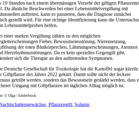
s 19 Stunden nach einem übermässigen Verzehr der giftigen Pflanzentei
f. Da ähnliche Beschwerden bei einer Lebensmittelvergiftung mit
lmonellen auftreten, kann es passieren, dass die Diagnose zunächst
lsch gestellt wird. Für eine richtige Identifizierung kann die Untersuch
n Lebensmittelproben helfen.
i einer starken Vergiftung zählen zu den möglichen
gleiterscheinungen Fieber, Bewusstseinsstörung, Nierenreizung,
flösung der roten Blutkörperchen, Lähmungserscheinungen, Atemnot
d Herzrhythmusstörungen. Da es kein spezielles Gegengift gibt,
ientiert sich die Therapie an den auftretenden Symptomen.
e Deutsche Gesellschaft für Toxikologie hat die Kartoffel sogar kürzli
r Giftpflanze des Jahres 2022 gekürt. Damit sollte nicht der leckere
nuss getrübt werden, sondern das Bewusstsein gestärkt werden, dass e
cherer Umgang mit Giftpflanzen im täglichen Alltag möglich ist.
to: © Olga / AdobeStock
Nachtschattengewächse
,
Pflanzengift
,
Solanin