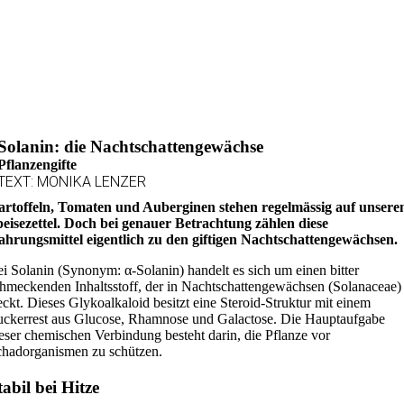
Solanin: die Nachtschattengewächse
Pflanzengifte
TEXT: MONIKA LENZER
artoffeln, Tomaten und Auberginen stehen regelmässig auf unser
eisezettel. Doch bei genauer Betrachtung zählen diese
hrungsmittel eigentlich zu den giftigen Nachtschattengewächsen.
i Solanin (Synonym: α-Solanin) handelt es sich um einen bitter
hmeckenden Inhaltsstoff, der in Nachtschattengewächsen (Solanaceae)
eckt. Dieses Glykoalkaloid besitzt eine Steroid-Struktur mit einem
ckerrest aus Glucose, Rhamnose und Galactose. Die Hauptaufgabe
eser chemischen Verbindung besteht darin, die Pflanze vor
hadorganismen zu schützen.
tabil bei Hitze