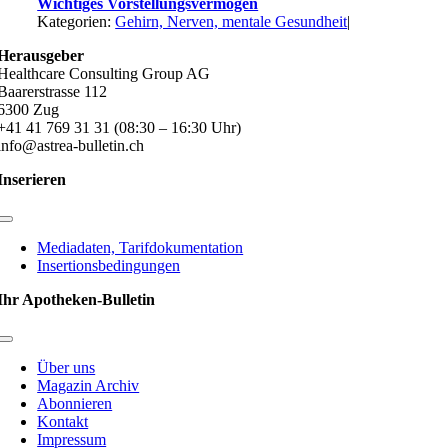
Wichtiges Vorstellungsvermögen
Kategorien:
Gehirn, Nerven, mentale Gesundheit
|
Herausgeber
Healthcare Consulting Group AG
Baarerstrasse 112
6300 Zug
+41 41 769 31 31 (08:30 – 16:30 Uhr)
info@astrea-bulletin.ch
Inserieren
Toggle
Navigation
Mediadaten, Tarifdokumentation
Insertionsbedingungen
Ihr Apotheken-Bulletin
Toggle
Navigation
Über uns
Magazin Archiv
Abonnieren
Kontakt
Impressum