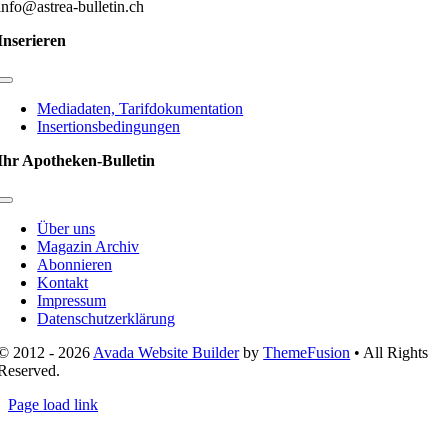
info@astrea-bulletin.ch
Inserieren
Toggle
Navigation
Mediadaten, Tarifdokumentation
Insertionsbedingungen
Ihr Apotheken-Bulletin
Toggle
Navigation
Über uns
Magazin Archiv
Abonnieren
Kontakt
Impressum
Datenschutzerklärung
© 2012 - 2026
Avada Website Builder
by
ThemeFusion
• All Rights
Reserved.
Page load link
Nach
oben