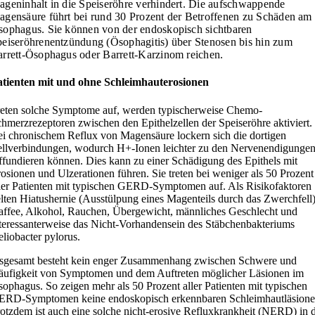
geninhalt in die Speiseröhre verhindert. Die aufschwappende
gensäure führt bei rund 30 Prozent der Betroffenen zu Schäden am
ophagus. Sie können von der endoskopisch sichtbaren
eiseröhrenentzündung (Ösophagitis) über Stenosen bis hin zum
rrett-Ösophagus oder Barrett-Karzinom reichen.
atienten mit und ohne Schleimhauterosionen
eten solche Symptome auf, werden typischerweise Chemo-
hmerzrezeptoren zwischen den Epithelzellen der Speiseröhre aktiviert.
i chronischem Reflux von Magensäure lockern sich die dortigen
llverbindungen, wodurch H+-Ionen leichter zu den Nervenendigunge
ffundieren können. Dies kann zu einer Schädigung des Epithels mit
osionen und Ulzerationen führen. Sie treten bei weniger als 50 Prozent
ler Patienten mit typischen GERD-Symptomen auf. Als Risikofaktoren
lten Hiatushernie (Ausstülpung eines Magenteils durch das Zwerchfell)
ffee, Alkohol, Rauchen, Übergewicht, männliches Geschlecht und
teressanterweise das Nicht-Vorhandensein des Stäbchenbakteriums
liobacter pylorus.
sgesamt besteht kein enger Zusammenhang zwischen Schwere und
ufigkeit von Symptomen und dem Auftreten möglicher Läsionen im
ophagus. So zeigen mehr als 50 Prozent aller Patienten mit typischen
ERD-Symptomen keine endoskopisch erkennbaren Schleimhautläsione
otzdem ist auch eine solche nicht-erosive Refluxkrankheit (NERD) in 