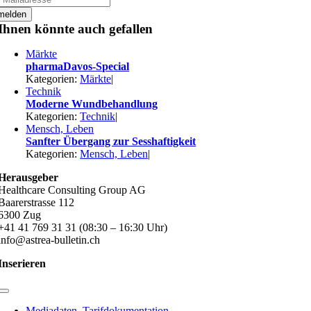
melden
Ihnen könnte auch gefallen
Märkte
pharmaDavos-Special
Kategorien:
Märkte
|
Technik
Moderne Wundbehandlung
Kategorien:
Technik
|
Mensch, Leben
Sanfter Übergang zur Sesshaftigkeit
Kategorien:
Mensch, Leben
|
Herausgeber
Healthcare Consulting Group AG
Baarerstrasse 112
6300 Zug
+41 41 769 31 31 (08:30 – 16:30 Uhr)
info@astrea-bulletin.ch
Inserieren
Toggle
Navigation
Mediadaten, Tarifdokumentation