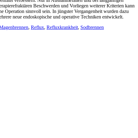
enfalls verbessern. Nur in Ausnahmefällen und bei langjährigen
erapierefraktären Beschwerden und Vorliegen weiterer Kriterien kann
ne Operation sinnvoll sein. In jüngster Vergangenheit wurden dazu
hrere neue endoskopische und operative Techniken entwickelt.
Magenbrennen
,
Reflux
,
Refluxkrankheit
,
Sodbrennen