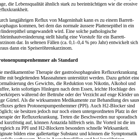
ge, die Lebensqualität ähnlich stark zu beeinträchtigen wie die erosive
fluxkrankheit.
rch langjährigen Reflux von Mageninhalt kann es zu einem Barrett-
ophagus kommen, bei dem das normale äussere Plattenepithel in ein
linderepithel umgewandelt wird. Eine solche pathologische
hleimhautveränderung stellt häufig eine Vorstufe für ein Barrett-
rzinom dar. In seltenen Fällen (ca. 0,1–0,4 % pro Jahr) entwickelt sich
raus dann ein Speiseröhrenkarzinom.
rotonenpumpenhemmer als Standard
e medikamentöse Therapie der gastroösophagealen Refluxerkrankung
llte mit begleitenden Massnahmen unterstützt werden. Dazu gehört ein
rmalisierung des Gewichts, die Reduktion von Nikotin, Alkohol und
ffee, kein sofortiges Hinlegen nach dem Essen, leichte Hochlage des
erkörpers während der Bettruhe oder der Verzicht auf enge Kleider u
ge Gürtel. Als die wirksamsten Medikamente zur Behandlung des saur
fluxes gelten Protonenpumpenhemmer (PPI). Auch H2-Blocker sind
glich; sie besitzen jedoch nur noch einen untergeordneten Platz in der
erapie der Refluxerkrankung. Treten die Beschwerden nur sporadisch
d kurzfristig auf, können Antazida hilfreich sein. Ihr Vorteil ist die im
rgleich zu PPI und H2-Blockern besonders schnelle Wirksamkeit.
ginate bilden eine gallertartige Substanz und können die Symptomatik