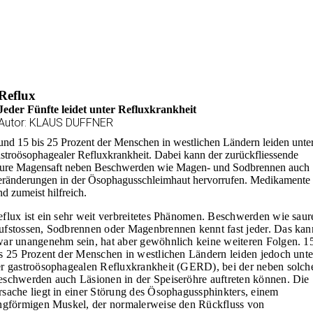
Reflux
Jeder Fünfte leidet unter Refluxkrankheit
Autor: KLAUS DUFFNER
nd 15 bis 25 Prozent der Menschen in westlichen Ländern leiden unte
stroösophagealer Refluxkrankheit. Dabei kann der zurückfliessende
aure Magensaft neben Beschwerden wie Magen- und Sodbrennen auch
ränderungen in der Ösophagusschleimhaut hervorrufen. Medikamente
nd zumeist hilfreich.
flux ist ein sehr weit verbreitetes Phänomen. Beschwerden wie saur
fstossen, Sodbrennen oder Magenbrennen kennt fast jeder. Das kan
ar unangenehm sein, hat aber gewöhnlich keine weiteren Folgen. 1
s 25 Prozent der Menschen in westlichen Ländern leiden jedoch unte
r gastroösophagealen Refluxkrankheit (GERD), bei der neben solch
schwerden auch Läsionen in der Speiseröhre auftreten können. Die
sache liegt in einer Störung des Ösophagussphinkters, einem
ngförmigen Muskel, der normalerweise den Rückfluss von