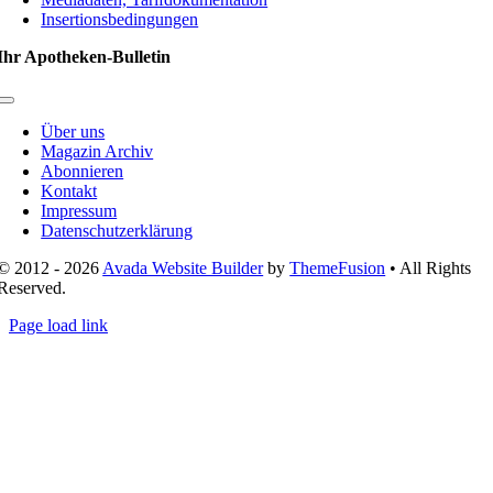
Insertionsbedingungen
Ihr Apotheken-Bulletin
Toggle
Navigation
Über uns
Magazin Archiv
Abonnieren
Kontakt
Impressum
Datenschutzerklärung
© 2012 - 2026
Avada Website Builder
by
ThemeFusion
• All Rights
Reserved.
Page load link
Nach
oben