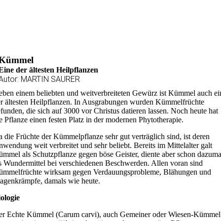
Kümmel
Eine der ältesten Heilpflanzen
Autor: MARTIN SAURER
ben einem beliebten und weitverbreiteten Gewürz ist Kümmel auch ei
r ältesten Heilpflanzen. In Ausgrabungen wurden Kümmelfrüchte
funden, die sich auf 3000 vor Christus datieren lassen. Noch heute hat
e Pflanze einen festen Platz in der modernen Phytotherapie.
 die Früchte der Kümmelpflanze sehr gut verträglich sind, ist deren
wendung weit verbreitet und sehr beliebt. Bereits im Mittelalter galt
mmel als Schutzpflanze gegen böse Geister, diente aber schon dazuma
s Wundermittel bei verschiedenen Beschwerden. Allen voran sind
ümmelfrüchte wirksam gegen Verdauungsprobleme, Blähungen und
genkrämpfe, damals wie heute.
ologie
er Echte Kümmel (Carum carvi), auch Gemeiner oder Wiesen-Kümmel