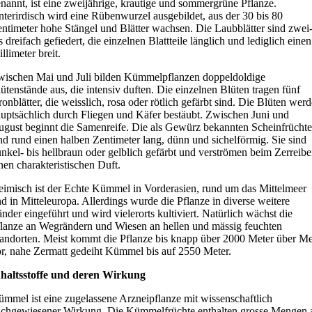
nannt, ist eine zweijährige, krautige und sommergrüne Pflanze.
terirdisch wird eine Rübenwurzel ausgebildet, aus der 30 bis 80
ntimeter hohe Stängel und Blätter wachsen. Die Laubblätter sind zwei
s dreifach gefiedert, die einzelnen Blattteile länglich und lediglich einen
llimeter breit.
ischen Mai und Juli bilden Kümmelpflanzen doppeldoldige
ütenstände aus, die intensiv duften. Die einzelnen Blüten tragen fünf
onblätter, die weisslich, rosa oder rötlich gefärbt sind. Die Blüten wer
uptsächlich durch Fliegen und Käfer bestäubt. Zwischen Juni und
gust beginnt die Samenreife. Die als Gewürz bekannten Scheinfrüchte
nd rund einen halben Zentimeter lang, dünn und sichelförmig. Sie sind
nkel- bis hellbraun oder gelblich gefärbt und verströmen beim Zerreib
nen charakteristischen Duft.
imisch ist der Echte Kümmel in Vorderasien, rund um das Mittelmeer
d in Mitteleuropa. Allerdings wurde die Pflanze in diverse weitere
nder eingeführt und wird vielerorts kultiviert. Natürlich wächst die
lanze an Wegrändern und Wiesen an hellen und mässig feuchten
andorten. Meist kommt die Pflanze bis knapp über 2000 Meter über M
r, nahe Zermatt gedeiht Kümmel bis auf 2550 Meter.
nhaltsstoffe und deren Wirkung
mmel ist eine zugelassene Arzneipflanze mit wissenschaftlich
chgewiesener Wirkung. Die Kümmelfrüchte enthalten grosse Mengen 