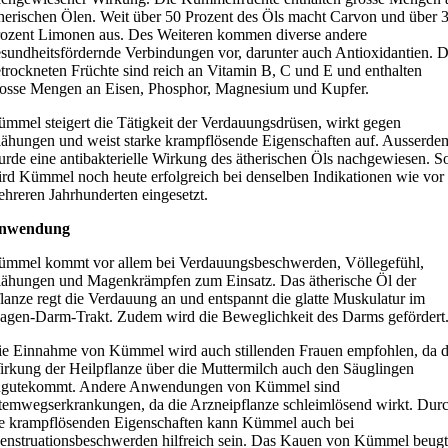
herischen Ölen. Weit über 50 Prozent des Öls macht Carvon und über 
ozent Limonen aus. Des Weiteren kommen diverse andere
sundheitsfördernde Verbindungen vor, darunter auch Antioxidantien. D
trockneten Früchte sind reich an Vitamin B, C und E und enthalten
osse Mengen an Eisen, Phosphor, Magnesium und Kupfer.
mmel steigert die Tätigkeit der Verdauungsdrüsen, wirkt gegen
ähungen und weist starke krampflösende Eigenschaften auf. Ausserde
rde eine antibakterielle Wirkung des ätherischen Öls nachgewiesen. S
rd Kümmel noch heute erfolgreich bei denselben Indikationen wie vor
hreren Jahrhunderten eingesetzt.
nwendung
ümmel kommt vor allem bei Verdauungsbeschwerden, Völlegefühl,
ähungen und Magenkrämpfen zum Einsatz. Das ätherische Öl der
lanze regt die Verdauung an und entspannt die glatte Muskulatur im
gen-Darm-Trakt. Zudem wird die Beweglichkeit des Darms gefördert
e Einnahme von Kümmel wird auch stillenden Frauen empfohlen, da d
rkung der Heilpflanze über die Muttermilch auch den Säuglingen
ugutekommt. Andere Anwendungen von Kümmel sind
emwegserkrankungen, da die Arzneipflanze schleimlösend wirkt. Dur
e krampflösenden Eigenschaften kann Kümmel auch bei
nstruationsbeschwerden hilfreich sein. Das Kauen von Kümmel beugt