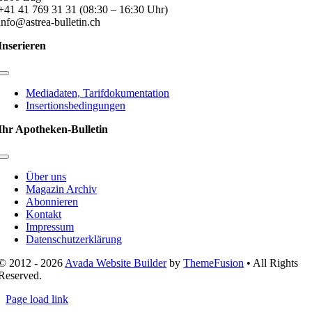
+41 41 769 31 31 (08:30 – 16:30 Uhr)
info@astrea-bulletin.ch
Inserieren
Toggle
Navigation
Mediadaten, Tarifdokumentation
Insertionsbedingungen
Ihr Apotheken-Bulletin
Toggle
Navigation
Über uns
Magazin Archiv
Abonnieren
Kontakt
Impressum
Datenschutzerklärung
© 2012 - 2026
Avada Website Builder
by
ThemeFusion
• All Rights
Reserved.
Page load link
Nach