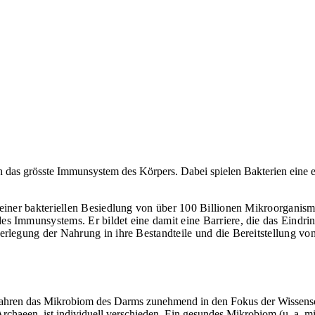
h das grösste Immunsystem des Körpers. Dabei spielen Bakterien eine e
 einer bakteriellen Besiedlung von über 100 Billionen Mikroorganis
des Immunsystems. Er bildet eine damit eine Barriere, die das Eindr
Zerlegung der Nahrung in ihre Bestandteile und die Bereitstellung vo
20 Jahren das Mikrobiom des Darms zunehmend in den Fokus der Wisse
chaeen, ist individuell verschieden. Ein gesundes Mikrobiom (u. a. mit