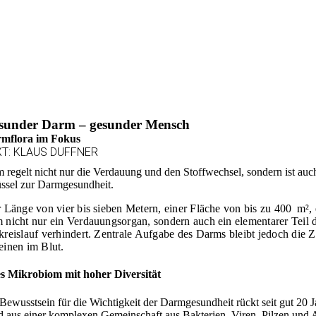
sunder Darm – gesunder Mensch
mflora im Fokus
XT: KLAUS DUFFNER
 regelt nicht nur die Verdauung und den Stoffwechsel, sondern ist auc
üssel zur Darmgesundheit.
r Länge von vier bis sieben Metern, einer Fläche von bis zu 400 m²,
 nicht nur ein Verdauungsorgan, sondern auch ein elementarer Teil 
kreislauf verhindert. Zentrale Aufgabe des Darms bleibt jedoch die 
einen im Blut.
s Mikrobiom mit hoher Diversität
Bewusstsein für die Wichtigkeit der Darmgesundheit rückt seit gut 
d aus einer komplexen Gemeinschaft aus Bakterien, Viren, Pilzen und Ar