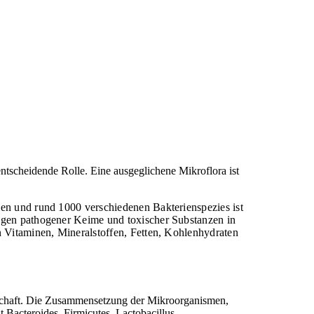
ntscheidende Rolle. Eine ausgeglichene Mikroflora ist
men und rund 1000 verschiedenen Bakterienspezies ist
ingen pathogener Keime und toxischer Substanzen in
n Vitaminen, Mineralstoffen, Fetten, Kohlenhydraten
nschaft. Die Zusammensetzung der Mikroorganismen,
 Bacteroides, Firmicutes, Lactobacillus,