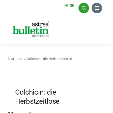
Zum
FR
DE
Inhalt
springen
Startseite
»
Colchicin: die Herbstzeitlose
Colchicin: die
Herbstzeitlose