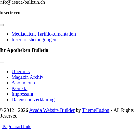
info@astrea-bulletin.ch
Inserieren
Toggle
Navigation
Mediadaten, Tarifdokumentation
Insertionsbedingungen
Ihr Apotheken-Bulletin
Toggle
Navigation
Über uns
Magazin Archiv
Abonnieren
Kontakt
Impressum
Datenschutzerklärung
© 2012 - 2026
Avada Website Builder
by
ThemeFusion
• All Rights
Reserved.
Page load link
Nach
oben