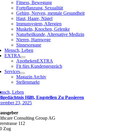
Fitness, Bewegung
Fortpflanzung, Sexualität
Gehirn, Nerven, mentale Gesundheit
Haut, Haare, Nägel
Immunsystem, Allergien
Muskeln, Knochen, Gelenke
Naturheilkunde, Alternative Medizin
Nieren, Harnwege
Sinnesorgane
Mensch, Leben
EXTRA
ApothekenEXTRA
Fit fürs Kundengespräch
Services
Magazin Archiv
Stellenmarkt
nsch, Leben
llgedächtnis Hilft, Engstellen Zu Passieren
zember 23, 2025
ausgeber
lthcare Consulting Group AG
rerstrasse 112
0 Zug