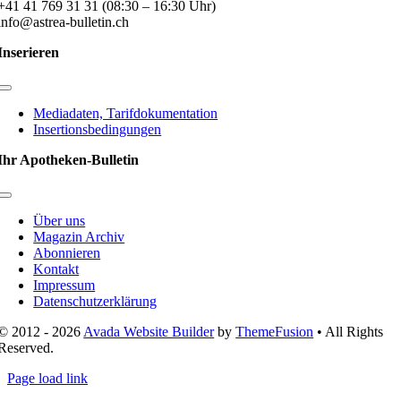
+41 41 769 31 31 (08:30 – 16:30 Uhr)
info@astrea-bulletin.ch
Inserieren
Toggle
Navigation
Mediadaten, Tarifdokumentation
Insertionsbedingungen
Ihr Apotheken-Bulletin
Toggle
Navigation
Über uns
Magazin Archiv
Abonnieren
Kontakt
Impressum
Datenschutzerklärung
© 2012 - 2026
Avada Website Builder
by
ThemeFusion
• All Rights
Reserved.
Page load link
Nach