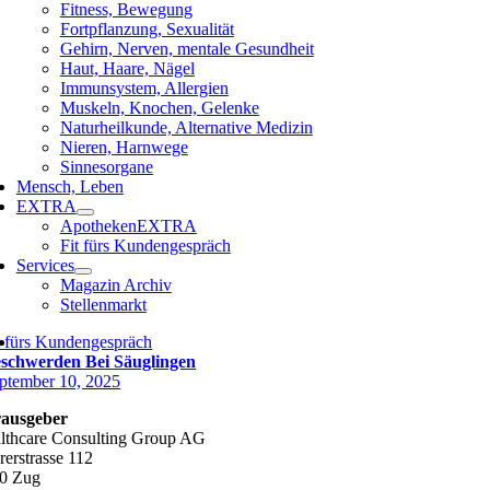
Fitness, Bewegung
Fortpflanzung, Sexualität
Gehirn, Nerven, mentale Gesundheit
Haut, Haare, Nägel
Immunsystem, Allergien
Muskeln, Knochen, Gelenke
Naturheilkunde, Alternative Medizin
Nieren, Harnwege
Sinnesorgane
Mensch, Leben
EXTRA
ApothekenEXTRA
Fit fürs Kundengespräch
Services
Magazin Archiv
Stellenmarkt
t fürs Kundengespräch
schwerden Bei Säuglingen
ptember 10, 2025
ausgeber
lthcare Consulting Group AG
rerstrasse 112
0 Zug