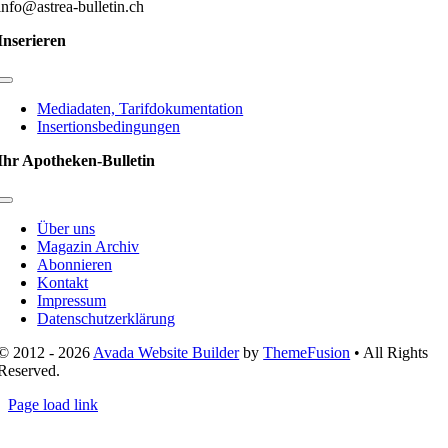
info@astrea-bulletin.ch
Inserieren
Toggle
Navigation
Mediadaten, Tarifdokumentation
Insertionsbedingungen
Ihr Apotheken-Bulletin
Toggle
Navigation
Über uns
Magazin Archiv
Abonnieren
Kontakt
Impressum
Datenschutzerklärung
© 2012 - 2026
Avada Website Builder
by
ThemeFusion
• All Rights
Reserved.
Page load link
Nach
oben