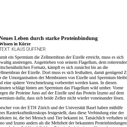
Neues Leben durch starke Proteinbindung
Wissen in Kürze
TEXT: KLAUS DUFFNER
mit ein Spermium die Zellmembran der Eizelle erreicht, muss es sich
waltig anstrengen. Angetrieben von seinem Flagellum, dem rotierende
itschenähnlichen Fortsatz, kämpft es sich zunächst bis an die
llmembran der Eizelle. Dort muss es sich festhalten, damit genügend Z
r die Umorganisation der Membranen von Eizelle und Spermium bleibt
d eine spätere Verschmelzung vorbereitet werden kann. In diesen
nuten schlägt hinten am Spermium das Flagellum wild umher. Vorne
rgen die Proteine Juno auf der Eizelle und das Protein Izumo auf dem
ermium dafür, dass sich beide Zellen nicht wieder voneinander lösen.
rscher von der ETH Zürich und der Universität Basel haben mithilfe
nes Rasterkraftmikroskops festgestellt, dass diese Verbindung eine der
ärksten ist, die bei Mensch und Tier bekannt ist. Tatsächlich verhalten s
no und Izumo anders als die Mehrheit der bekannten Proteinbindungen