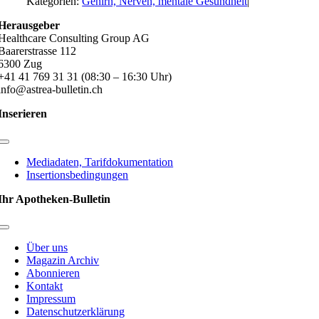
Kategorien:
Gehirn, Nerven, mentale Gesundheit
|
Herausgeber
Healthcare Consulting Group AG
Baarerstrasse 112
6300 Zug
+41 41 769 31 31 (08:30 – 16:30 Uhr)
info@astrea-bulletin.ch
Inserieren
Toggle
Navigation
Mediadaten, Tarifdokumentation
Insertionsbedingungen
Ihr Apotheken-Bulletin
Toggle
Navigation
Über uns
Magazin Archiv
Abonnieren
Kontakt
Impressum
Datenschutzerklärung