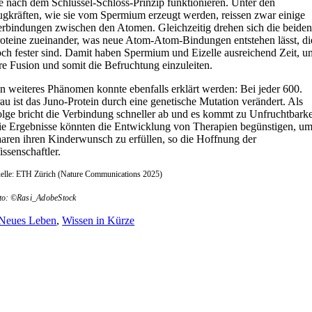
e nach dem Schlüssel-Schloss-Prinzip funktionieren. Unter den
gkräften, wie sie vom Spermium erzeugt werden, reissen zwar einige
rbindungen zwischen den Atomen. Gleichzeitig drehen sich die beiden
oteine zueinander, was neue Atom-Atom-Bindungen entstehen lässt, di
ch fester sind. Damit haben Spermium und Eizelle ausreichend Zeit, u
re Fusion und somit die Befruchtung einzuleiten.
n weiteres Phänomen konnte ebenfalls erklärt werden: Bei jeder 600.
au ist das Juno-Protein durch eine genetische Mutation verändert. Als
lge bricht die Verbindung schneller ab und es kommt zu Unfruchtbarke
e Ergebnisse könnten die Entwicklung von Therapien begünstigen, u
aren ihren Kinderwunsch zu erfüllen, so die Hoffnung der
ssenschaftler.
elle: ETH Zürich (Nature Communications 2025)
to: ©
Rasi_AdobeStock
Neues Leben
,
Wissen in Kürze