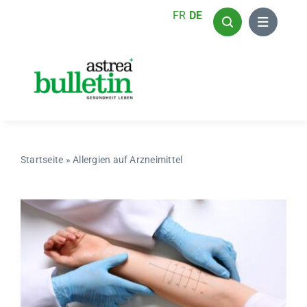
Zum
FR
DE
Inhalt
springen
Startseite
»
Allergien auf Arzneimittel