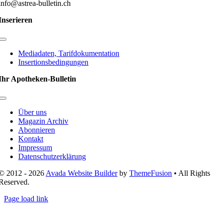
info@astrea-bulletin.ch
Inserieren
Toggle
Navigation
Mediadaten, Tarifdokumentation
Insertionsbedingungen
Ihr Apotheken-Bulletin
Toggle
Navigation
Über uns
Magazin Archiv
Abonnieren
Kontakt
Impressum
Datenschutzerklärung
© 2012 - 2026
Avada Website Builder
by
ThemeFusion
• All Rights
Reserved.
Page load link
Nach
oben