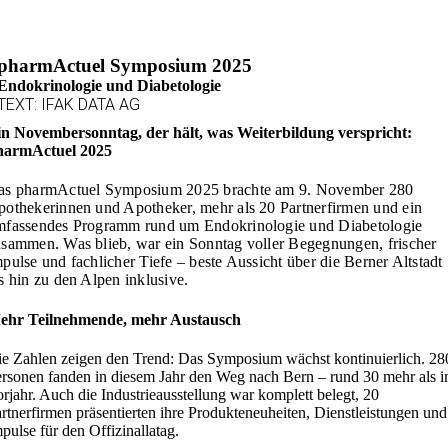
pharmActuel Symposium 2025
Endokrinologie und Diabetologie
TEXT: IFAK DATA AG
in Novembersonntag, der hält, was Weiterbildung verspricht:
harmActuel 2025
as pharmActuel Symposium 2025 brachte am 9. November 280
othekerinnen und Apotheker, mehr als 20 Partnerfirmen und ein
mfassendes Programm rund um Endokrinologie und Diabetologie
sammen. Was blieb, war ein Sonntag voller Begegnungen, frischer
pulse und fachlicher Tiefe – beste Aussicht über die Berner Altstadt
s hin zu den Alpen inklusive.
ehr Teilnehmende, mehr Austausch
e Zahlen zeigen den Trend: Das Symposium wächst kontinuierlich. 28
rsonen fanden in diesem Jahr den Weg nach Bern – rund 30 mehr als 
rjahr. Auch die Industrieausstellung war komplett belegt, 20
rtnerfirmen präsentierten ihre Produkteneuheiten, Dienstleistungen und
pulse für den Offizinallatag.