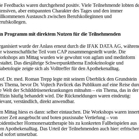
e Feedbacks waren durchgehend positiv. Viele Teilnehmende lobten d
tensiven, aber entspannten Charakter des Tages und den immer
llkommenen Austausch zwischen Berufskolleginnen und
rufskollegen.
in Programm mit direktem Nutzen für die Teilnehmenden
ganisiert wurde der Anlass erneut durch die IFAK DATA AG, währen
r wissenschaftliche Teil vom CAP zusammengestellt wurde. Die
orkshops am Mittag wurden wie gewohnt von agfam und medinform
staltet. Das diesjährige Schwerpunktthema Endokrinologie und
abetologie zeigte sich als Volltreffer für den Apothekenalltag.
of. Dr. med. Roman Trepp legte mit seinem Überblick den Grundstein
rs Thema, bevor Dr. Vojtech Pavlicek das Publikum auf eine Reise dur
e Welt der Schilddrüsenerkrankungen mitnahm – ein Thema, das in der
fizin häufig behandelt wird. Die Rückmeldungen waren eindeutig:
levant, verständlich, direkt anwendbar.
 Mittag hiess es dann: selber eintauchen. Die Workshops waren innert
rzer Zeit ausgebucht und boten praxisnahe Vertiefung – von
oidentischer Hormonersatztherapie bis zu konkreten Fallbeispielen aus
m Apothekenalltag. Das Urteil der Teilnehmenden auch hier: erfrische
d sofort umsetzbar.