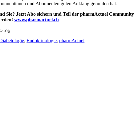
onnentinnen und Abonnenten guten Anklang gefunden hat.
nd Sie? Jetzt Abo sichern und Teil der pharmActuel Community
erden!
www.pharmactuel.ch
to: zVg
Diabetologie
,
Endokrinologie
,
pharmActuel