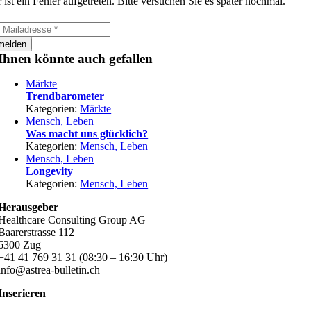
 ist ein Fehler aufgetreten. Bitte versuchen Sie es später nochmal.
melden
Ihnen könnte auch gefallen
Märkte
Trendbarometer
Kategorien:
Märkte
|
Mensch, Leben
Was macht uns glücklich?
Kategorien:
Mensch, Leben
|
Mensch, Leben
Longevity
Kategorien:
Mensch, Leben
|
Herausgeber
Healthcare Consulting Group AG
Baarerstrasse 112
6300 Zug
+41 41 769 31 31 (08:30 – 16:30 Uhr)
info@astrea-bulletin.ch
Inserieren