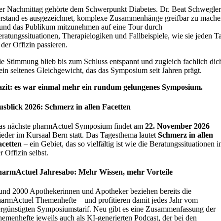
r Nachmittag gehörte dem Schwerpunkt Diabetes. Dr. Beat Schwegler
rstand es ausgezeichnet, komplexe Zusammenhänge greifbar zu mache
und das Publikum mitzunehmen auf eine Tour durch
ratungssituationen, Therapielogiken und Fallbeispiele, wie sie jeden T
 der Offizin passieren.
e Stimmung blieb bis zum Schluss entspannt und zugleich fachlich dic
ein seltenes Gleichgewicht, das das Symposium seit Jahren prägt.
azit: es war einmal mehr ein rundum gelungenes Symposium.
sblick 2026: Schmerz in allen Facetten
as nächste pharmActuel Symposium findet am
22. November 2026
eder im Kursaal Bern statt. Das Tagesthema lautet
Schmerz in allen
acetten
– ein Gebiet, das so vielfältig ist wie die Beratungssituationen i
r Offizin selbst.
harmActuel Jahresabo: Mehr Wissen, mehr Vorteile
nd 2000 Apothekerinnen und Apotheker beziehen bereits die
armActuel Themenhefte – und profitieren damit jedes Jahr vom
rgünstigten Symposiumstarif. Neu gibt es eine Zusammenfassung der
emenhefte jeweils auch als KI-generierten Podcast, der bei den