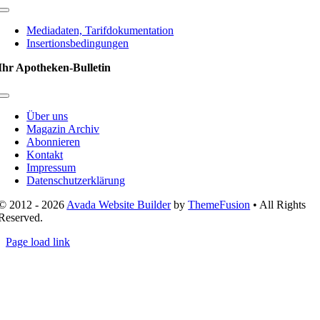
Toggle
Navigation
Mediadaten, Tarifdokumentation
Insertionsbedingungen
Ihr Apotheken-Bulletin
Toggle
Navigation
Über uns
Magazin Archiv
Abonnieren
Kontakt
Impressum
Datenschutzerklärung
© 2012 - 2026
Avada Website Builder
by
ThemeFusion
• All Rights
Reserved.
Page load link
Nach
oben