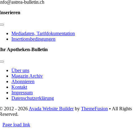
info@astrea-bulletin.ch
Inserieren
Toggle
Navigation
Mediadaten, Tarifdokumentation
Insertionsbedingungen
Ihr Apotheken-Bulletin
Toggle
Navigation
Über uns
Magazin Archiv
Abonnieren
Kontakt
Impressum
Datenschutzerklärung
© 2012 - 2026
Avada Website Builder
by
ThemeFusion
• All Rights
Reserved.
Page load link
Nach
oben