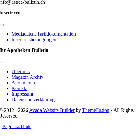
info@astrea-bulletin.ch
Inserieren
Toggle
Navigation
Mediadaten, Tarifdokumentation
Insertionsbedingungen
Ihr Apotheken-Bulletin
Toggle
Navigation
Über uns
Magazin Archiv
Abonnieren
Kontakt
Impressum
Datenschutzerklärung
© 2012 - 2026
Avada Website Builder
by
ThemeFusion
• All Rights
Reserved.
Page load link
Nach
oben