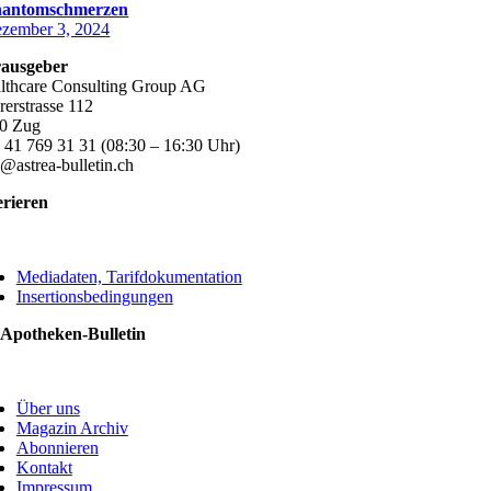
hantomschmerzen
zember 3, 2024
ausgeber
lthcare Consulting Group AG
rerstrasse 112
0 Zug
 41 769 31 31 (08:30 – 16:30 Uhr)
o@astrea-bulletin.ch
erieren
ggle
vigation
Mediadaten, Tarifdokumentation
Insertionsbedingungen
 Apotheken-Bulletin
ggle
vigation
Über uns
Magazin Archiv
Abonnieren
Kontakt
Impressum