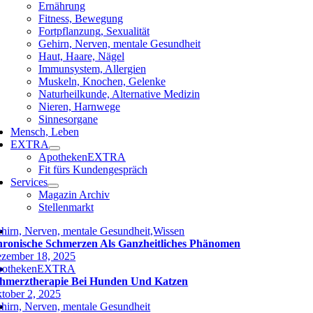
Ernährung
Fitness, Bewegung
Fortpflanzung, Sexualität
Gehirn, Nerven, mentale Gesundheit
Haut, Haare, Nägel
Immunsystem, Allergien
Muskeln, Knochen, Gelenke
Naturheilkunde, Alternative Medizin
Nieren, Harnwege
Sinnesorgane
Mensch, Leben
EXTRA
ApothekenEXTRA
Fit fürs Kundengespräch
Services
Magazin Archiv
Stellenmarkt
hirn, Nerven, mentale Gesundheit,Wissen
ronische Schmerzen Als Ganzheitliches Phänomen
zember 18, 2025
pothekenEXTRA
hmerztherapie Bei Hunden Und Katzen
tober 2, 2025
hirn, Nerven, mentale Gesundheit