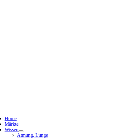
ggle
vigation
Home
Märkte
Wissen
Atmung, Lunge