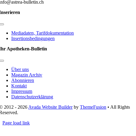
info@astrea-bulletin.ch
Inserieren
Toggle
Navigation
Mediadaten, Tarifdokumentation
Insertionsbedingungen
Ihr Apotheken-Bulletin
Toggle
Navigation
Über uns
Magazin Archiv
Abonnieren
Kontakt
Impressum
Datenschutzerklärung
© 2012 - 2026
Avada Website Builder
by
ThemeFusion
• All Rights
Reserved.
Page load link
Nach
oben