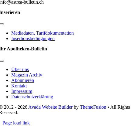
info@astrea-bulletin.ch
Inserieren
Toggle
Navigation
Mediadaten, Tarifdokumentation
Insertionsbedingungen
Ihr Apotheken-Bulletin
Toggle
Navigation
Über uns
Magazin Archiv
Abonnieren
Kontakt
Impressum
Datenschutzerklärung
© 2012 - 2026
Avada Website Builder
by
ThemeFusion
• All Rights
Reserved.
Page load link
Nach
oben