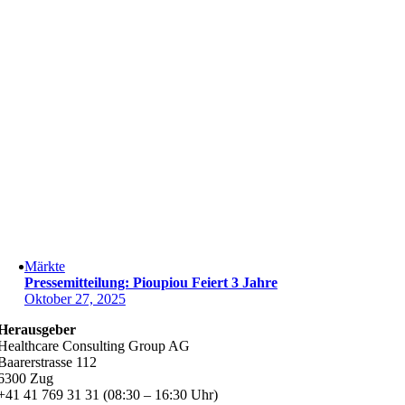
Märkte
Pressemitteilung: Pioupiou Feiert 3 Jahre
Oktober 27, 2025
Herausgeber
Healthcare Consulting Group AG
Baarerstrasse 112
6300 Zug
+41 41 769 31 31 (08:30 – 16:30 Uhr)