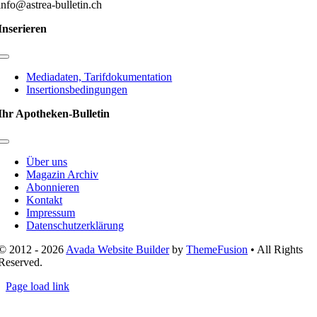
info@astrea-bulletin.ch
Inserieren
Toggle
Navigation
Mediadaten, Tarifdokumentation
Insertionsbedingungen
Ihr Apotheken-Bulletin
Toggle
Navigation
Über uns
Magazin Archiv
Abonnieren
Kontakt
Impressum
Datenschutzerklärung
© 2012 - 2026
Avada Website Builder
by
ThemeFusion
• All Rights
Reserved.
Page load link
Nach
oben