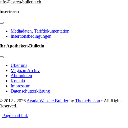
info@astrea-bulletin.ch
Inserieren
Toggle
Navigation
Mediadaten, Tarifdokumentation
Insertionsbedingungen
Ihr Apotheken-Bulletin
Toggle
Navigation
Über uns
Magazin Archiv
Abonnieren
Kontakt
Impressum
Datenschutzerklärung
© 2012 - 2026
Avada Website Builder
by
ThemeFusion
• All Rights
Reserved.
Page load link
Nach
oben