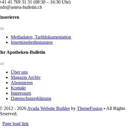
+41 41 769 31 31 (08:30 – 16:30 Uhr)
info@astrea-bulletin.ch
Inserieren
Toggle
Navigation
Mediadaten, Tarifdokumentation
Insertionsbedingungen
Ihr Apotheken-Bulletin
Toggle
Navigation
Über uns
Magazin Archiv
Abonnieren
Kontakt
Impressum
Datenschutzerklärung
© 2012 - 2026
Avada Website Builder
by
ThemeFusion
• All Rights
Reserved.
Page load link
Nach