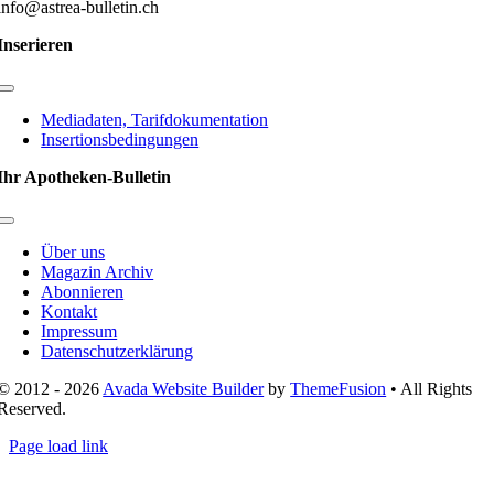
info@astrea-bulletin.ch
Inserieren
Toggle
Navigation
Mediadaten, Tarifdokumentation
Insertionsbedingungen
Ihr Apotheken-Bulletin
Toggle
Navigation
Über uns
Magazin Archiv
Abonnieren
Kontakt
Impressum
Datenschutzerklärung
© 2012 - 2026
Avada Website Builder
by
ThemeFusion
• All Rights
Reserved.
Page load link
Nach
oben